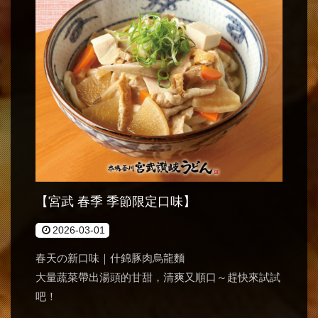
【宮武 春季 季節限定口味】
2026-03-01
春天の新口味｜什錦豚肉烏龍麵
大量蔬菜帶出湯頭的甘甜，清爽又順口～趕快來試試
吧！