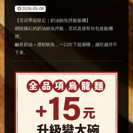
2026-05-08
【宮武季節限定｜奶油鮪魚拌飯飯糰】
網路爆紅的奶油鮪魚拌飯，宮武直接幫你包進飯糰
裡。
鹹香奶油＋濃郁鮪魚，一口吃下超涮嘴，越吃越停不
下來。