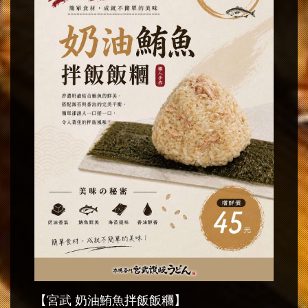
【宮武 奶油鮪魚拌飯飯糰】